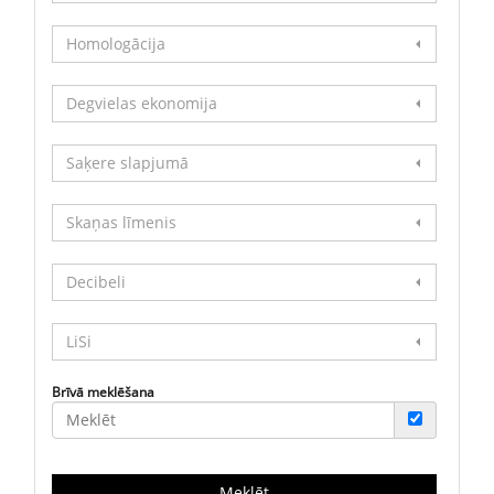
Homologācija
Degvielas ekonomija
Saķere slapjumā
Skaņas līmenis
Decibeli
LiSi
Brīvā meklēšana
Meklēt