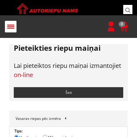
0
Pieteikties riepu maiņai
Lai pieteiktos riepu maiņai izmantojiet
on-line
Šeit
Vasaras riepas pēc izmēra
Tips: