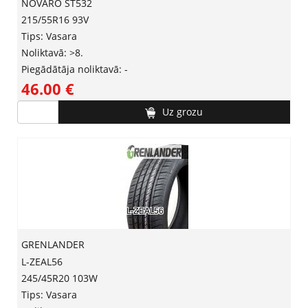
NOVARO ST532
215/55R16 93V
Tips: Vasara
Noliktavā: >8.
Piegādātāja noliktavā: -
46.00 ‎€
Uz grozu
GRENLANDER
L-ZEAL56
245/45R20 103W
Tips: Vasara