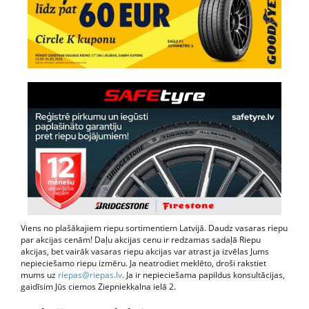
Viens no plašākajiem riepu sortimentiem Latvijā. Daudz vasaras riepu
par akcijas cenām! Daļu akcijas cenu ir redzamas sadaļā Riepu
akcijas, bet vairāk vasaras riepu akcijas var atrast ja izvēlas Jums
nepieciešamo riepu izmēru. Ja neatrodiet meklēto, droši rakstiet
mums uz
riepas@riepas.lv
. Ja ir nepieciešama papildus konsultācijas,
gaidīsim Jūs ciemos Ziepniekkalna ielā 2.