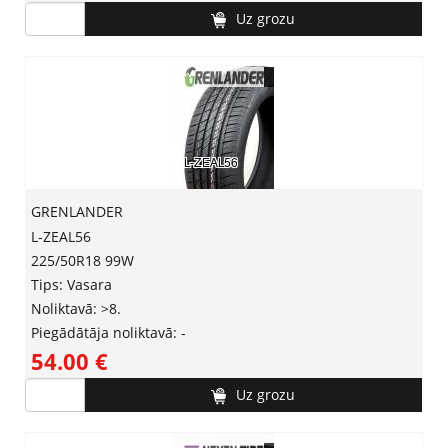
Uz grozu
GRENLANDER
L-ZEAL56
225/50R18 99W
Tips: Vasara
Noliktavā: >8.
Piegādātāja noliktavā: -
54.00 ‎€
Uz grozu