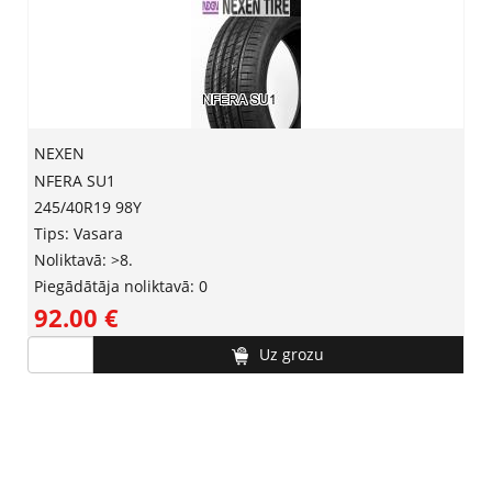
NEXEN
NFERA SU1
245/40R19 98Y
Tips: Vasara
Noliktavā: >8.
Piegādātāja noliktavā: 0
92.00 ‎€
Uz grozu
Vairāk akcijas meklējiet
šeit!!!
Zīmols