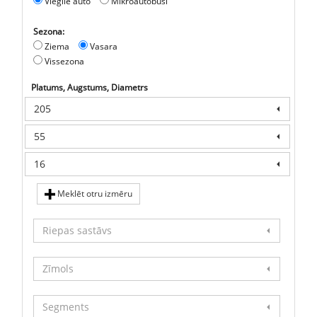
Vieglie auto
Mikroautobusi
Sezona:
Ziema
Vasara
Vissezona
Platums, Augstums, Diametrs
205
55
16
Meklēt otru izmēru
Riepas sastāvs
Zīmols
Segments