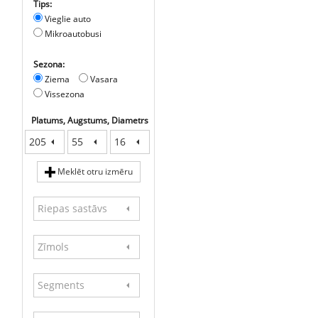
Tips:
Vieglie auto
Mikroautobusi
Sezona:
Ziema
Vasara
Vissezona
Platums, Augstums, Diametrs
205
55
16
Meklēt otru izmēru
Riepas sastāvs
Zīmols
Segments