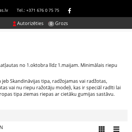
s.lv
Tel.: +371 676 0 75 75
Autorizēties
Grozs
0
atļautas no 1.oktobra līdz 1.maijam. Minimālais riepu
a jeb Skandināvijas tipa, radžojamas vai radžotas,
 vai nu riepu ražotāju modeļi, kas ir speciāl radīti lai
ropas tipa ziemas riepas ar cietāku gumijas sastāvu.
VN