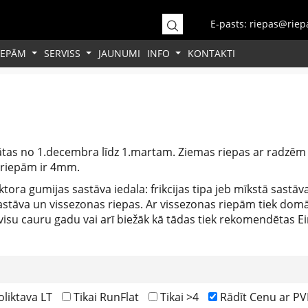
E-pasts: riepas@riepa
RIEPĀM
SERVISS
JAUNUMI
INFO
KONTAKTI
gātas no 1.decembra līdz 1.martam. Ziemas riepas ar radzēm 
 riepām ir 4mm.
tora gumijas sastāva iedala: frikcijas tipa jeb mīkstā sastāv
astāva un vissezonas riepas. Ar vissezonas riepām tiek domātas
isu cauru gadu vai arī biežāk kā tādas tiek rekomendētas Ei
oliktava LT
Tikai RunFlat
Tikai >4
Rādīt Cenu ar P