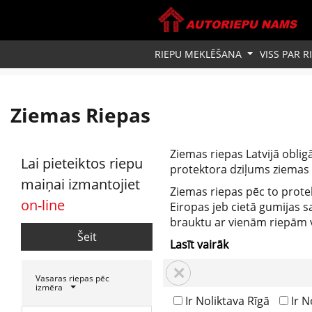
RIEPU MEKLĒŠANA
VISS PAR 
Ziemas Riepas
Ziemas riepas Latvijā obli
Lai pieteiktos riepu
protektora dziļums ziemas
maiņai izmantojiet
Ziemas riepas pēc to protek
on-line
Eiropas jeb cietā gumijas s
brauktu ar vienām riepām v
Šeit
Lasīt vairāk
×
Vasaras riepas pēc
izmēra
Ir Noliktava Rīgā
Ir N