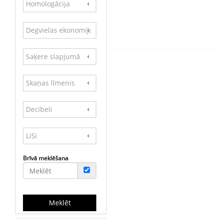
Homologācija
Degvielas ekonomija
Saķere slapjumā
Skaņas līmenis
Decibeli
LiSi
Brīvā meklēšana
Meklēt