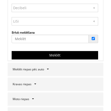
Decibeli
LiSi
Brīvā meklēšana
Meklēt
Meklēt riepas pēc auto
Kravas riepas
Moto riepas