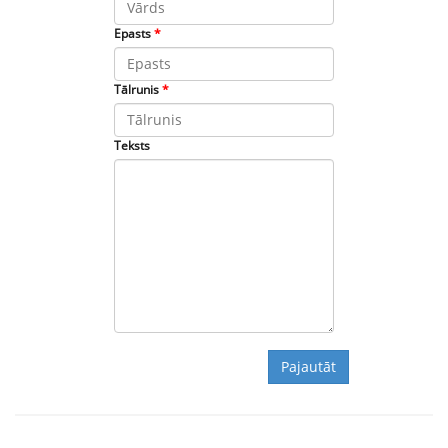
Epasts
*
Tālrunis
*
Teksts
Pajautāt