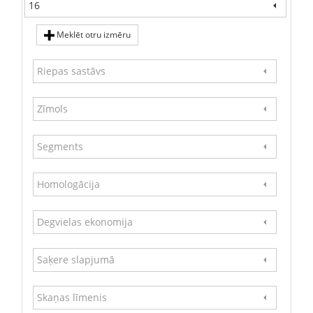
16
Meklēt otru izmēru
Riepas sastāvs
Zīmols
Segments
Homologācija
Degvielas ekonomija
Saķere slapjumā
Skaņas līmenis