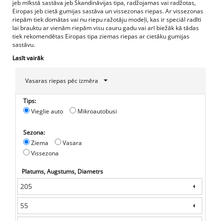
jeb mīkstā sastāva jeb Skandināvijas tipa, radžojamas vai radžotas,
Eiropas jeb cietā gumijas sastāva un vissezonas riepas. Ar vissezonas
riepām tiek domātas vai nu riepu ražotāju modeļi, kas ir speciāl radīti
lai brauktu ar vienām riepām visu cauru gadu vai arī biežāk kā tādas
tiek rekomendētas Eiropas tipa ziemas riepas ar cietāku gumijas
sastāvu.
Lasīt vairāk
Vasaras riepas pēc izmēra
Tips:
Vieglie auto
Mikroautobusi
Sezona:
Ziema
Vasara
Vissezona
Platums, Augstums, Diametrs
205
55