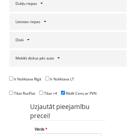
Dubļu riepas
Lietotas riepas
Diski
Meklēt diskus pēc auto
Ir Noliktava Rīgā
Ir Noliktava LT
Tikai RunFlat
Tikai >4
Rādīt Cenu ar PVN
Uzjautāt pieejamību
precei!
Vārds
*